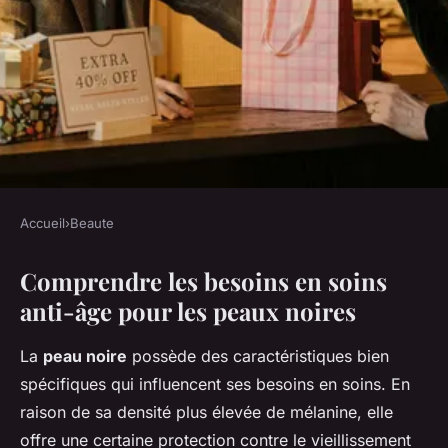
Accueil
›
Beaute
BEAUTE
Comprendre les besoins en soins
Soins Anti-Âge Spécifiques
anti-âge pour les peaux noires
pour Peaux Noires :
Rajeunissement et Éclat
La
peau noire
possède des caractéristiques bien
Assurés
spécifiques qui influencent ses besoins en soins. En
raison de sa densité plus élevée de mélanine, elle
Côme
•
10 mars 2025
•
5 min de lecture
offre une certaine protection contre le vieillissement