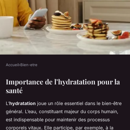
Accueil
›
Bien-etre
BIEN-ETRE
Importance de l’hydratation pour la
Hydratation et Détox :
santé
L'Importance Vitale de l'Eau
pour votre Santé
L’
hydratation
joue un rôle essentiel dans le bien-être
général. L’eau, constituant majeur du corps humain,
Côme
•
14 mars 2025
•
5 min de lecture
est indispensable pour maintenir des processus
corporels vitaux. Elle participe, par exemple, à la