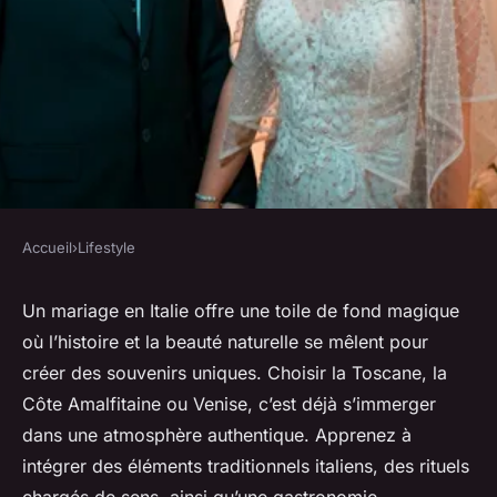
Accueil
›
Lifestyle
LIFESTYLE
Idées inspirantes pour une
Un mariage en Italie offre une toile de fond magique
où l’histoire et la beauté naturelle se mêlent pour
cérémonie de mariage en
créer des souvenirs uniques. Choisir la Toscane, la
italie
Côte Amalfitaine ou Venise, c’est déjà s’immerger
dans une atmosphère authentique. Apprenez à
Côme
•
30 septembre 2025
•
6 min de lecture
intégrer des éléments traditionnels italiens, des rituels