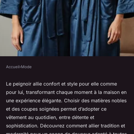
Accueil
›
Mode
MODE
Les meilleurs peignoirs pour
Le peignoir allie confort et style pour elle comme
pour lui, transformant chaque moment à la maison en
une élégance quotidienne
une expérience élégante. Choisir des matières nobles
et des coupes soignées permet d’adopter ce
Côme
•
28 août 2025
•
3 min de lecture
vêtement au quotidien, entre détente et
sophistication. Découvrez comment allier tradition et