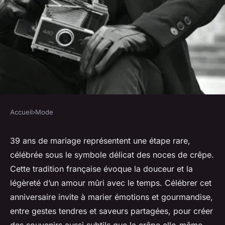
Accueil
›
Mode
MODE
39 ans d'amour : idées douces
39 ans de mariage représentent une étape rare,
célébrée sous le symbole délicat des noces de crêpe.
pour célébrer les noces de
Cette tradition française évoque la douceur et la
crêpe
légèreté d’un amour mûri avec le temps. Célébrer cet
anniversaire invite à marier émotions et gourmandise,
Côme
•
6 octobre 2025
•
8 min de lecture
entre gestes tendres et saveurs partagées, pour créer